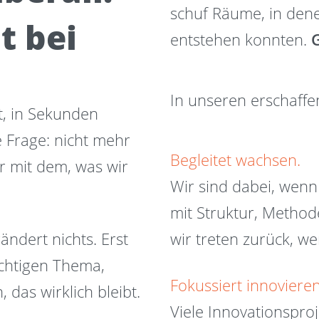
schuf Räume, in dene
t bei
entstehen konnten.
G
In unseren erschaf
it, in Sekunden
 Frage: nicht mehr
Begleitet wachsen.
r mit dem, was wir
Wir sind dabei, wen
mit Struktur, Method
ndert nichts. Erst
wir treten zurück, w
ichtigen Thema,
Fokussiert innovieren
 das wirklich bleibt.
Viele Innovationsproj