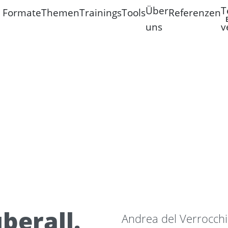
Über
T
Formate
Themen
Trainings
Tools
Referenzen
uns
v
berall.
Andrea del Verrocchio