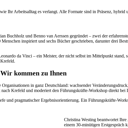
ie Ihr Arbeitsalltag es verlangt. Alle Formate sind in Präsenz, hybrid
stian Buchholz und Benno van Aerssen gegründet – zwei der erfahren
00 Menschen inspiriert und sechs Bücher geschrieben, darunter drei Bes
nardo da Vinci – ein Meister, der nicht selbst im Mittelpunkt stand, 
 Krefeld.
: Wir kommen zu Ihnen
e Organisationen in ganz Deutschland: wachsender Veränderungsdruc
mt nach Krefeld und moderiert den Führungskräfte-Workshop direkt bei 
efe und pragmatischer Ergebnisorientierung. Ein Führungskräfte-Worksh
Christina Westing beantwortet Ihre 
einem 30-minütigen Erstgespräch klä