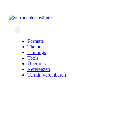
Skip
to
content
Formate
Themen
Trainings
Tools
Über uns
Referenzen
Termin vereinbaren