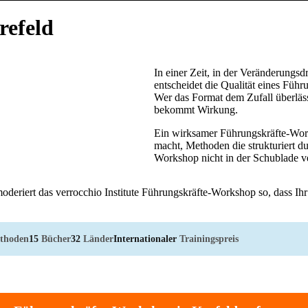
refeld
In einer Zeit, in der Veränderungsd
entscheidet die Qualität eines Füh
Wer das Format dem Zufall überlässt
bekommt Wirkung.
Ein wirksamer Führungskräfte-Work
macht, Methoden die strukturiert d
Workshop nicht in der Schublade v
oderiert das verrocchio Institute Führungskräfte-Workshop so, dass Ih
thoden
15
Bücher
32
Länder
Internationaler
Trainingspreis