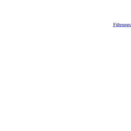
Führungs
verrocchio Institute for
Innovation Competence