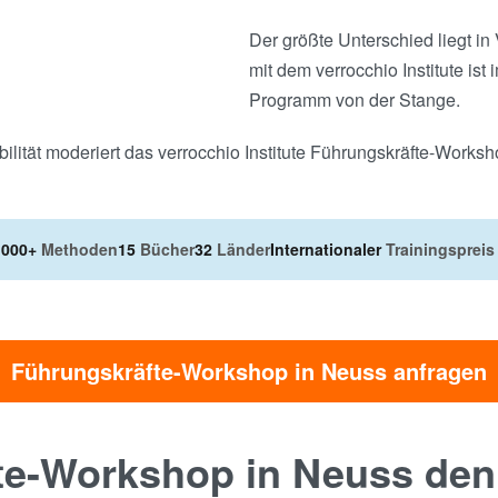
Der größte Unterschied liegt i
mit dem verrocchio Institute ist
Programm von der Stange.
ilität moderiert das verrocchio Institute Führungskräfte-Worksh
.000+
Methoden
15
Bücher
32
Länder
Internationaler
Trainingspreis
Führungskräfte-Workshop in Neuss anfragen
te-Workshop in Neuss den