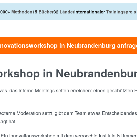
.000+
Methoden
15
Bücher
32
Länder
Internationaler
Trainingspreis
nnovationsworkshop in Neubrandenburg anfrag
orkshop in Neubrandenbur
twas, das interne Meetings selten erreichen: einen geschützte
terne Moderation setzt, gibt dem Team etwas Entscheidendes: 
agt hat.
 Ein Innovationsworkshop mit dem verrocchio Institute ist immer