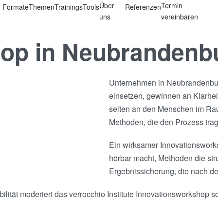
Über
Termin
Formate
Themen
Trainings
Tools
Referenzen
uns
vereinbaren
hop in Neubrandenb
Unternehmen in Neubrandenburg
einsetzen, gewinnen an Klarhei
selten an den Menschen im Raum
Methoden, die den Prozess tra
Ein wirksamer Innovationsworks
hörbar macht, Methoden die stru
Ergebnissicherung, die nach d
ilität moderiert das verrocchio Institute Innovationsworkshop s