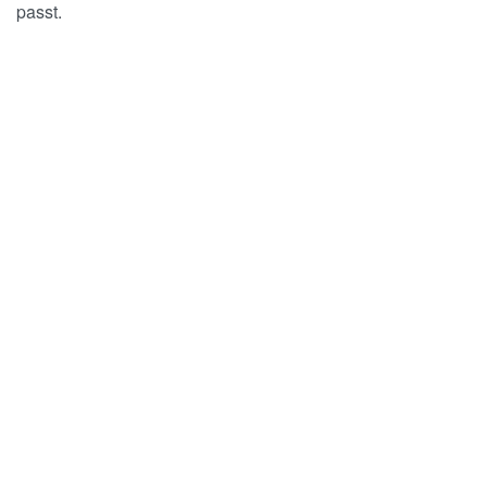
passt.
verrocchio Institute for