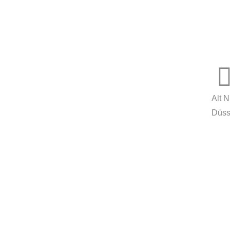
MORE
innovationcoach.de
Innovation.Wiki
Alt 
Düss
Workshops in 100 Städten