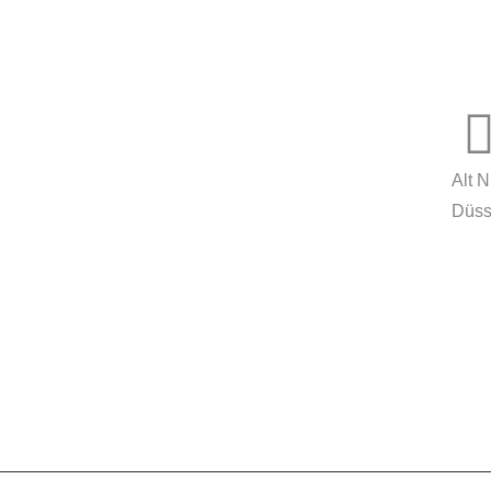
MORE
innovationcoach.de
Innovation.Wiki
Alt 
Düss
Workshops in 100 Städten