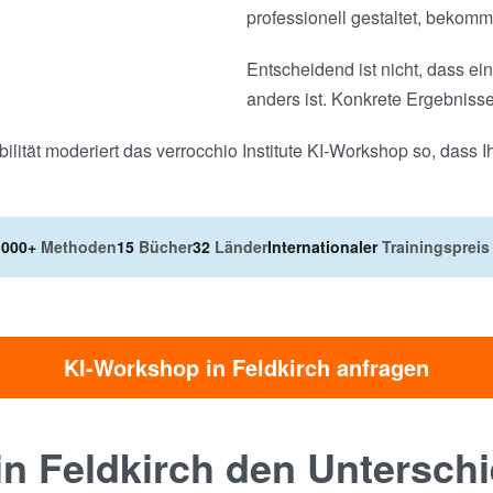
professionell gestaltet, bekomm
Entscheidend ist nicht, dass e
anders ist. Konkrete Ergebnisse,
ilität moderiert das verrocchio Institute KI-Workshop so, dass 
.000+
Methoden
15
Bücher
32
Länder
Internationaler
Trainingspreis
KI-Workshop in Feldkirch anfragen
n Feldkirch den Untersch