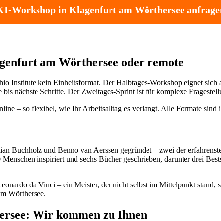
KI-Workshop in Klagenfurt am Wörthersee anfrage
lagenfurt am Wörthersee oder remote
io Institute kein Einheitsformat. Der Halbtages-Workshop eignet sich
is nächste Schritte. Der Zweitages-Sprint ist für komplexe Fragestell
e – so flexibel, wie Ihr Arbeitsalltag es verlangt. Alle Formate sind 
stian Buchholz und Benno van Aerssen gegründet – zwei der erfahren
00 Menschen inspiriert und sechs Bücher geschrieben, darunter drei Bes
nardo da Vinci – ein Meister, der nicht selbst im Mittelpunkt stand, 
 am Wörthersee.
ersee: Wir kommen zu Ihnen