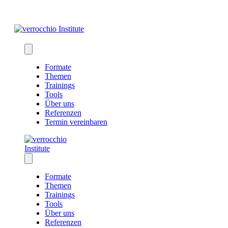
Skip
to
content
Formate
Themen
Trainings
Tools
Über uns
Referenzen
Termin vereinbaren
Formate
Themen
Trainings
Tools
Über uns
Referenzen