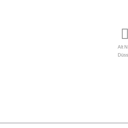
MORE
innovationcoach.de
Innovation.Wiki
Alt 
Düss
Workshops in 100 Städten