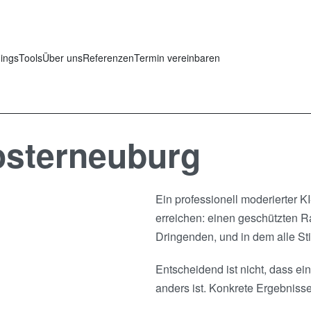
nings
Tools
Über uns
Referenzen
Termin vereinbaren
osterneuburg
Ein professionell moderierter K
erreichen: einen geschützten 
Dringenden, und in dem alle S
Entscheidend ist nicht, dass e
anders ist. Konkrete Ergebnisse,