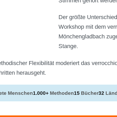
Stimmen gehört werde
Der größte Unterschied 
Workshop mit dem verroc
Mönchengladbach zuges
Stange.
hodischer Flexibilität moderiert das verrocchi
ritten herausgeht.
tete Menschen
1.000+
Methoden
15
Bücher
32
Länd