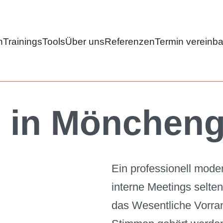
n
Trainings
Tools
Über uns
Referenzen
Termin vereinb
 in Mönchen
Ein professionell mode
interne Meetings selte
das Wesentliche Vorran