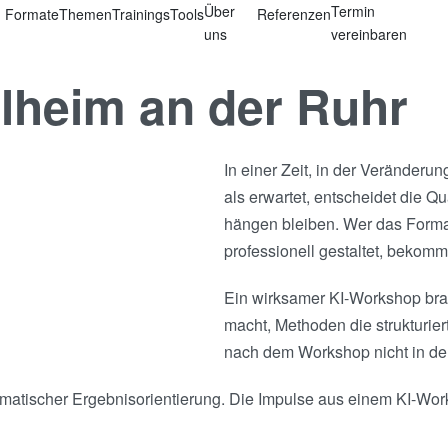
Über
Termin
Formate
Themen
Trainings
Tools
Referenzen
uns
vereinbaren
lheim an der Ruhr
In einer Zeit, in der Veränder
als erwartet, entscheidet die Q
hängen bleiben. Wer das Format
professionell gestaltet, bekomm
Ein wirksamer KI-Workshop brau
macht, Methoden die strukturier
nach dem Workshop nicht in de
gmatischer Ergebnisorientierung. Die Impulse aus einem KI-Work