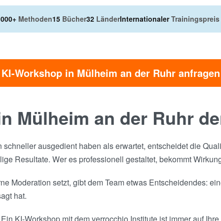
.000+
Methoden
15
Bücher
32
Länder
Internationaler
Trainingspreis
KI-Workshop in Mülheim an der Ruhr anfragen
n Mülheim an der Ruhr de
n schneller ausgedient haben als erwartet, entscheidet die Qua
lige Resultate. Wer es professionell gestaltet, bekommt Wirkung
ne Moderation setzt, gibt dem Team etwas Entscheidendes: eine
agt hat.
Ein KI-Workshop mit dem verrocchio Institute ist immer auf Ihre