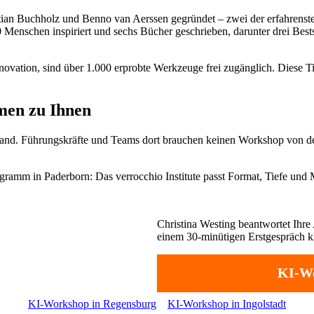
stian Buchholz und Benno van Aerssen gegründet – zwei der erfahren
00 Menschen inspiriert und sechs Bücher geschrieben, darunter drei Bes
vation, sind über 1.000 erprobte Werkzeuge frei zugänglich. Diese Tief
men zu Ihnen
lstand. Führungskräfte und Teams dort brauchen keinen Workshop von d
mm in Paderborn: Das verrocchio Institute passt Format, Tiefe und M
Christina Westing beantwortet Ihre 
einem 30-minütigen Erstgespräch kl
KI-Wo
KI-Workshop in Regensburg
KI-Workshop in Ingolstadt