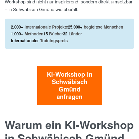
Workshop sind nicht nur inspirierend, sondern direkt umsetzbar
– in Schwäbisch Gmünd wie überall.
2.000+
internationale Projekte
25.000+
begleitete Menschen
1.000+
Methoden
15
Bücher
32
Länder
Internationaler
Trainingspreis
KI-Workshop in
Schwäbisch
Gmünd
anfragen
Warum ein KI-Workshop
in Schwäbisch Gmünd