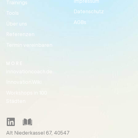
Impressum
Trainings
Datenschutz
Tools
AGBs
Über uns
Referenzen
Termin vereinbaren
MORE
innovationcoach.de
Innovation.Wiki
Workshops in 100
Städten
Alt Niederkassel 67
, 40547