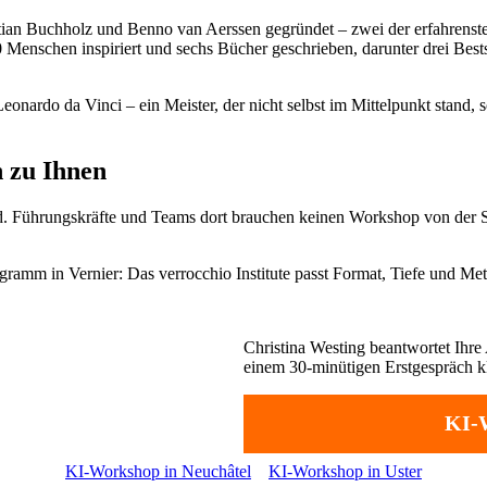
stian Buchholz und Benno van Aerssen gegründet – zwei der erfahren
00 Menschen inspiriert und sechs Bücher geschrieben, darunter drei Bes
nardo da Vinci – ein Meister, der nicht selbst im Mittelpunkt stand, 
 zu Ihnen
tand. Führungskräfte und Teams dort brauchen keinen Workshop von der 
mm in Vernier: Das verrocchio Institute passt Format, Tiefe und Meth
Christina Westing beantwortet Ihre 
einem 30-minütigen Erstgespräch klä
KI-W
KI-Workshop in Neuchâtel
KI-Workshop in Uster