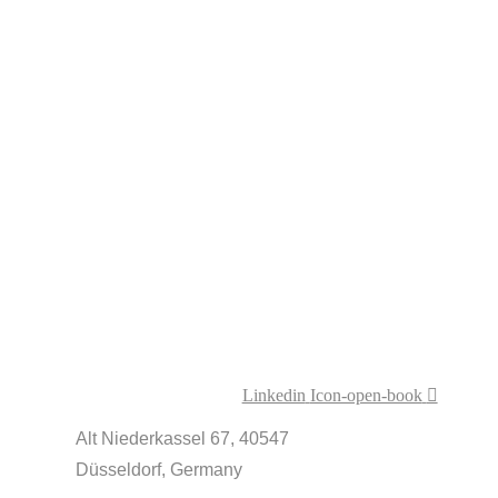
Tools
Über uns
Referenzen
Termin vereinbaren
LEGAL
Home
Kontakt
Impressum
Datenschutz
AGBs
MORE
innovationcoach.de
Innovation.Wiki
Workshops in 100 Städten
Linkedin
Icon-open-book
Alt Niederkassel 67
, 40547
Düsseldorf, Germany