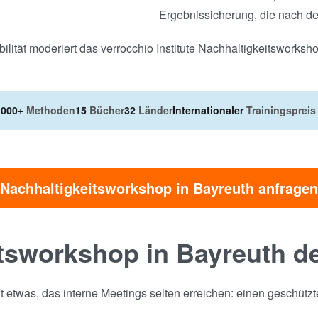
Ergebnissicherung, die nach d
ilität moderiert das verrocchio Institute Nachhaltigkeitsworksh
.000+
Methoden
15
Bücher
32
Länder
Internationaler
Trainingspreis
Nachhaltigkeitsworkshop in Bayreuth anfragen
tsworkshop in Bayreuth d
ft etwas, das interne Meetings selten erreichen: einen geschü