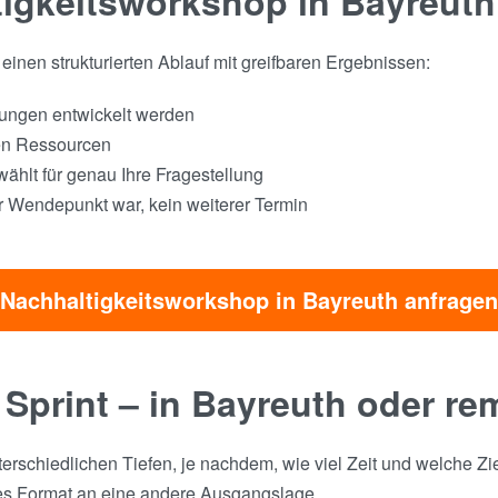
igkeitsworkshop in Bayreut
inen strukturierten Ablauf mit greifbaren Ergebnissen:
sungen entwickelt werden
hen Ressourcen
hlt für genau Ihre Fragestellung
r Wendepunkt war, kein weiterer Termin
Nachhaltigkeitsworkshop in Bayreuth anfragen
 Sprint – in Bayreuth oder re
terschiedlichen Tiefen, je nachdem, wie viel Zeit und welche Z
es Format an eine andere Ausgangslage.