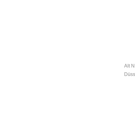
MORE
innovationcoach.de
Innovation.Wiki
Alt 
Düss
Workshops in 100 Städten