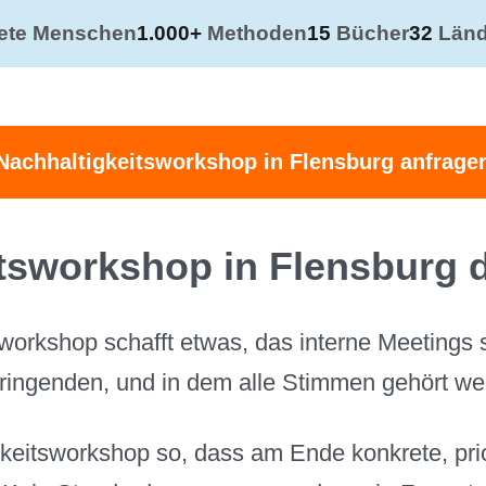
tete Menschen
1.000+
Methoden
15
Bücher
32
Länd
Nachhaltigkeitsworkshop in Flensburg anfrage
tsworkshop in Flensburg 
sworkshop schafft etwas, das interne Meetings 
ringenden, und in dem alle Stimmen gehört we
gkeitsworkshop so, dass am Ende konkrete, prio