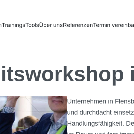
n
Trainings
Tools
Über uns
Referenzen
Termin vereinb
itsworkshop 
Unternehmen in Flensbu
und durchdacht einset
Handlungsfähigkeit. De