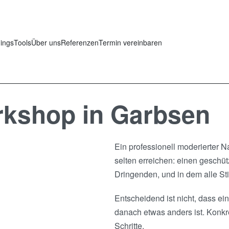
nings
Tools
Über uns
Referenzen
Termin vereinbaren
rkshop in Garbsen
Ein professionell moderierter N
selten erreichen: einen geschü
Dringenden, und in dem alle S
Entscheidend ist nicht, dass e
danach etwas anders ist. Konkre
Schritte.