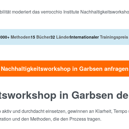
ilität moderiert das verrocchio Institute Nachhaltigkeitsworksh
.000+
Methoden
15
Bücher
32
Länder
Internationaler
Trainingspreis
Nachhaltigkeitsworkshop in Garbsen anfragen
tsworkshop in Garbsen de
aktiv und durchdacht einsetzen, gewinnen an Klarheit, Tempo u
ration und den Methoden, die den Prozess tragen.