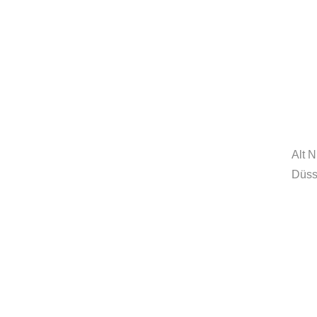
MORE
innovationcoach.de
Innovation.Wiki
Alt 
Düss
Workshops in 100 Städten