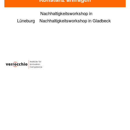
Nachhaltigkeitsworkshop in
Lüneburg
Nachhaltigkeitsworkshop in Gladbeck
verrocchio Institute for
Innovation Competence
MENU
LEGAL
Home
Formate