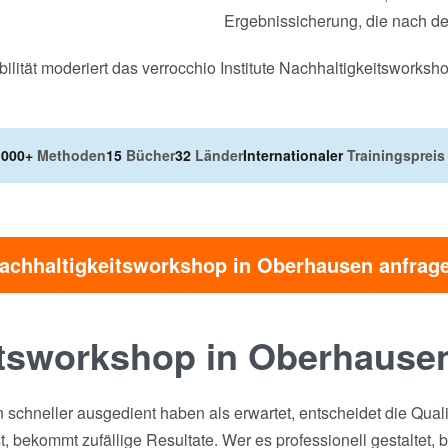
Ergebnissicherung, die nach d
ilität moderiert das verrocchio Institute Nachhaltigkeitsworksh
.000+
Methoden
15
Bücher
32
Länder
Internationaler
Trainingspreis
achhaltigkeitsworkshop in Oberhausen anfrag
tsworkshop in Oberhause
n schneller ausgedient haben als erwartet, entscheidet die Qua
t, bekommt zufällige Resultate. Wer es professionell gestaltet