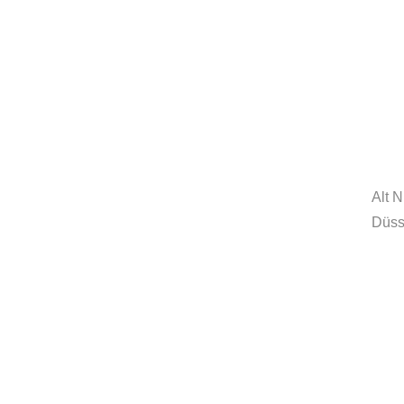
MORE
innovationcoach.de
Innovation.Wiki
Alt 
Düss
Workshops in 100 Städten