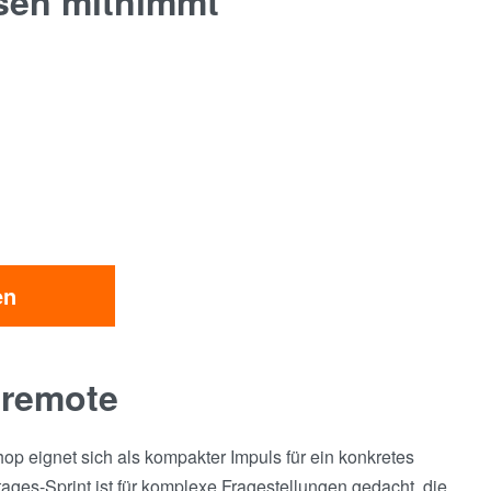
sen mitnimmt
en
 remote
op eignet sich als kompakter Impuls für ein konkretes
ges-Sprint ist für komplexe Fragestellungen gedacht, die