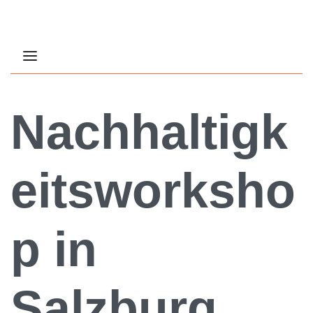
Nachhaltigk
eitsworksho
p in
Salzburg