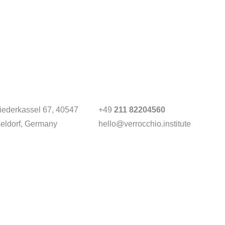
Niederkassel 67
, 40547
+49
211 82204560
eldorf, Germany
hello@verrocchio.institute