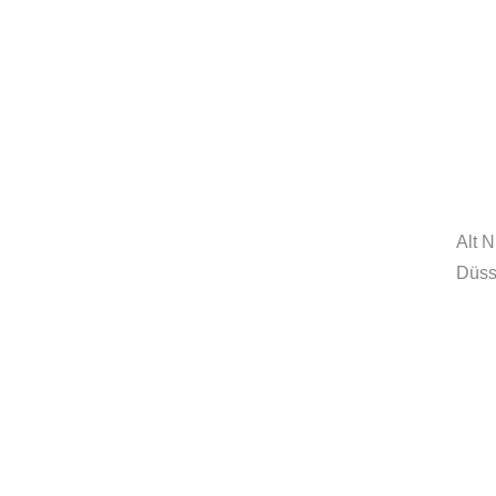
MORE
innovationcoach.de
Innovation.Wiki
Alt 
Düss
Workshops in 100 Städten