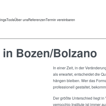
nings
Tools
Über uns
Referenzen
Termin vereinbaren
 in Bozen/Bolzano
In einer Zeit, in der Veränder
als erwartet, entscheidet die Q
hängen bleiben. Wer das Format
professionell gestaltet, bekomm
Der größte Unterschied liegt i
verrocchio Institute ist immer a