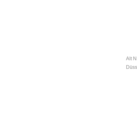
MORE
innovationcoach.de
Innovation.Wiki
Alt 
Düss
Workshops in 100 Städten