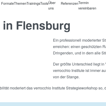
Über
Termin
Formate
Themen
Trainings
Tools
Referenzen
uns
vereinbaren
 in Flensburg
Ein professionell moderierter S
erreichen: einen geschützten 
Dringenden, und in dem alle S
Der größte Unterschied liegt i
verrocchio Institute ist immer a
von der Stange.
ilität moderiert das verrocchio Institute Strategieworkshop so,