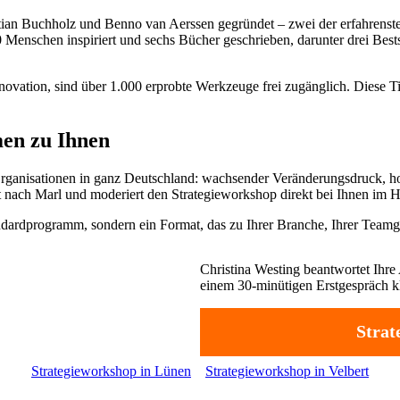
stian Buchholz und Benno van Aerssen gegründet – zwei der erfahren
00 Menschen inspiriert und sechs Bücher geschrieben, darunter drei Bes
vation, sind über 1.000 erprobte Werkzeuge frei zugänglich. Diese Tief
en zu Ihnen
rganisationen in ganz Deutschland: wachsender Veränderungsdruck, 
t nach Marl und moderiert den Strategieworkshop direkt bei Ihnen im H
andardprogramm, sondern ein Format, das zu Ihrer Branche, Ihrer Teamg
Christina Westing beantwortet Ihre 
einem 30-minütigen Erstgespräch klä
Strat
Strategieworkshop in Lünen
Strategieworkshop in Velbert