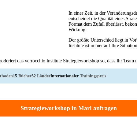
In einer Zeit, in der Veränderungsd
entscheidet die Qualität eines Stra
Format dem Zufall überlässt, bekom
Wirkung.
Der größte Unterschied liegt in Vo
Institute ist immer auf Ihre Situat
oderiert das verrocchio Institute Strategieworkshop so, dass Ihr Team 
thoden
15
Bücher
32
Länder
Internationaler
Trainingspreis
Strategieworkshop in Marl anfragen