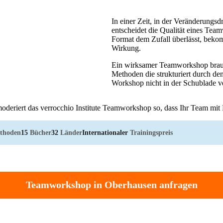
In einer Zeit, in der Veränderungsd
entscheidet die Qualität eines Tea
Format dem Zufall überlässt, bekom
Wirkung.
Ein wirksamer Teamworkshop brauch
Methoden die strukturiert durch de
Workshop nicht in der Schublade v
oderiert das verrocchio Institute Teamworkshop so, dass Ihr Team mit 
thoden
15
Bücher
32
Länder
Internationaler
Trainingspreis
Teamworkshop in Oberhausen anfragen