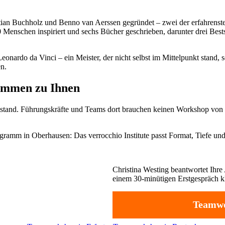
stian Buchholz und Benno van Aerssen gegründet – zwei der erfahren
00 Menschen inspiriert und sechs Bücher geschrieben, darunter drei Bes
nardo da Vinci – ein Meister, der nicht selbst im Mittelpunkt stand, 
en.
ommen zu Ihnen
telstand. Führungskräfte und Teams dort brauchen keinen Workshop von
mm in Oberhausen: Das verrocchio Institute passt Format, Tiefe und 
Christina Westing beantwortet Ihre 
einem 30-minütigen Erstgespräch kl
Teamwo