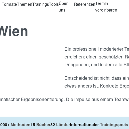
Über
Termin
Formate
Themen
Trainings
Tools
Referenzen
uns
vereinbaren
Wien
Ein professionell moderierter 
erreichen: einen geschützten 
Dringenden, und in dem alle S
Entscheidend ist nicht, dass e
etwas anders ist. Konkrete Erge
agmatischer Ergebnisorientierung. Die Impulse aus einem Teamwo
.000+
Methoden
15
Bücher
32
Länder
Internationaler
Trainingspreis