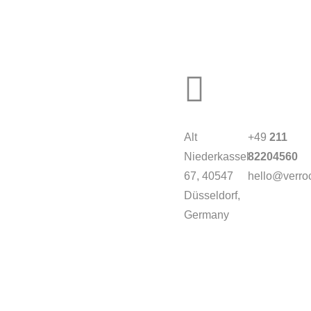
AL
MORE
innovationcoach.de
kt
Innovation.Wiki
ssum
Workshops in 100
Alt
+49
211
Städten
schutz
Niederkassel
82204560
67
, 40547
hello@verroc
Düsseldorf,
Germany