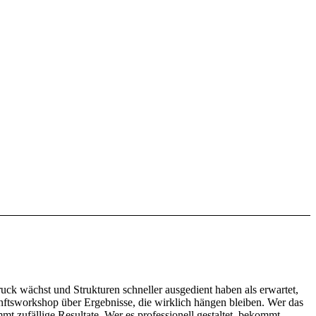
ruck wächst und Strukturen schneller ausgedient haben als erwartet,
unftsworkshop über Ergebnisse, die wirklich hängen bleiben. Wer das
mt zufällige Resultate. Wer es professionell gestaltet, bekommt