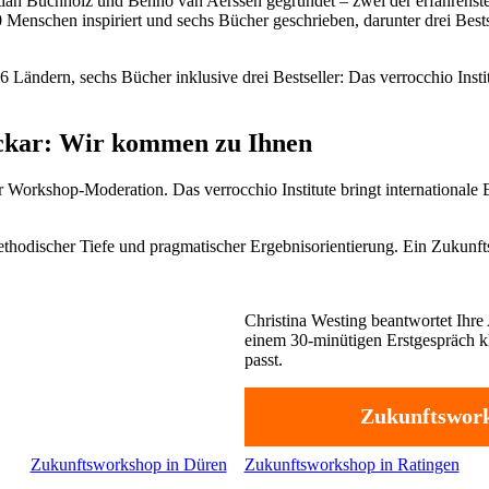
stian Buchholz und Benno van Aerssen gegründet – zwei der erfahren
00 Menschen inspiriert und sechs Bücher geschrieben, darunter drei Bes
6 Ländern, sechs Bücher inklusive drei Bestseller: Das verrocchio Ins
eckar: Wir kommen zu Ihnen
 Workshop-Moderation. Das verrocchio Institute bringt internationale
thodischer Tiefe und pragmatischer Ergebnisorientierung. Ein Zukunfts
Christina Westing beantwortet Ihre 
einem 30-minütigen Erstgespräch kl
passt.
Zukunftswork
Zukunftsworkshop in Düren
Zukunftsworkshop in Ratingen