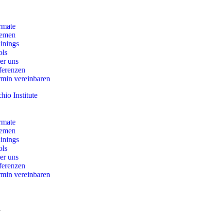
rmate
emen
inings
ols
er uns
ferenzen
rmin vereinbaren
rmate
emen
inings
ols
er uns
ferenzen
rmin vereinbaren
h