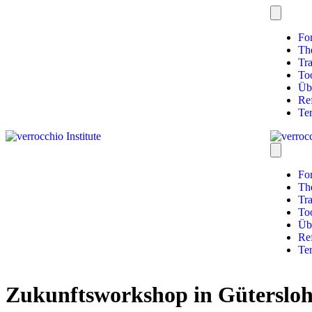
Fo
Th
Tra
To
Üb
Re
Te
Fo
Th
Tra
To
Üb
Re
Te
Zukunftsworkshop in Güterslo