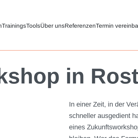
n
Trainings
Tools
Über uns
Referenzen
Termin vereinb
kshop in Ros
In einer Zeit, in der 
schneller ausgedient ha
eines Zukunftsworkshop