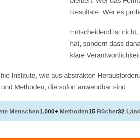
bleiben. Wer das Forma
Resultate. Wer es prof
Entscheidend ist nicht
hat, sondern dass dana
klare Verantwortlichkei
hio Institute, wie aus abstrakten Herausforde
 und Methoden, die sofort anwendbar sind.
tete Menschen
1.000+
Methoden
15
Bücher
32
Länd