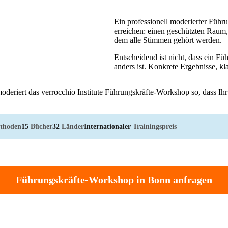
Ein professionell moderierter Führ
erreichen: einen geschützten Raum
dem alle Stimmen gehört werden.
Entscheidend ist nicht, dass ein F
anders ist. Konkrete Ergebnisse, kla
oderiert das verrocchio Institute Führungskräfte-Workshop so, dass Ih
thoden
15
Bücher
32
Länder
Internationaler
Trainingspreis
Führungskräfte-Workshop in Bonn anfragen