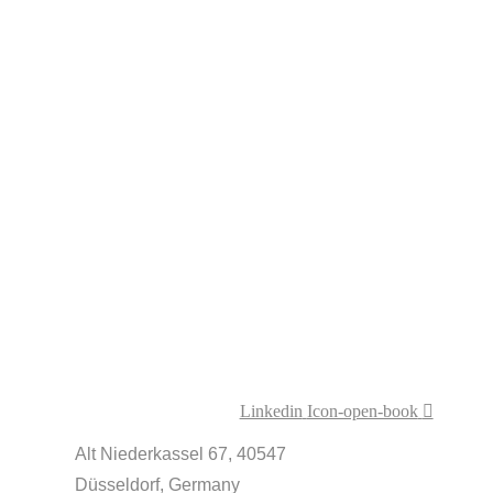
Trainings
Tools
Über uns
Referenzen
Termin vereinbaren
LEGAL
Home
Kontakt
Impressum
Datenschutz
AGBs
MORE
innovationcoach.de
Innovation.Wiki
Workshops in 100 Städten
Linkedin
Icon-open-book
Alt Niederkassel 67
, 40547
Düsseldorf, Germany