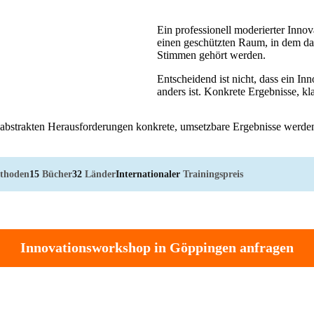
Ein professionell moderierter Innov
einen geschützten Raum, in dem da
Stimmen gehört werden.
Entscheidend ist nicht, dass ein I
anders ist. Konkrete Ergebnisse, kla
s abstrakten Herausforderungen konkrete, umsetzbare Ergebnisse werde
thoden
15
Bücher
32
Länder
Internationaler
Trainingspreis
Innovationsworkshop in Göppingen anfragen