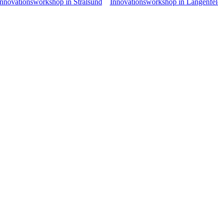
Innovationsworkshop in Stralsund
Innovationsworkshop in Langenfel