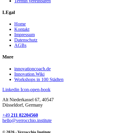
Termin vereinbaren
LEgal
Home
Kontakt
Impressum
Datenschutz
AGBs
More
innovationcoach.de
Innovation.Wiki
Workshops in 100 Städten
Linkedin
Icon-open-book
Alt Niederkassel 67
, 40547
Düsseldorf, Germany
+49
211 82204560
hello@verrocchio.institute
© 2026 - Verrocchio Institute