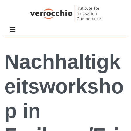
Nachhaltigk
eitsworksho
p in