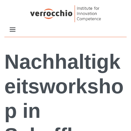
Nachhaltigk
eitsworksho
p in