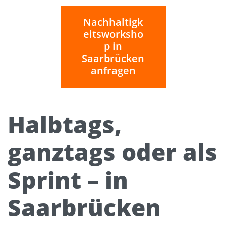
Nachhaltigk
eitsworksho
p in
Saarbrücken
anfragen
Halbtags,
ganztags oder als
Sprint – in
Saarbrücken