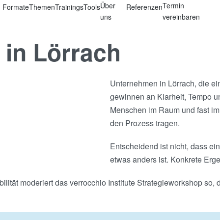
Über
Termin
Formate
Themen
Trainings
Tools
Referenzen
uns
vereinbaren
 in Lörrach
Unternehmen in Lörrach, die ei
gewinnen an Klarheit, Tempo un
Menschen im Raum und fast imm
den Prozess tragen.
Entscheidend ist nicht, dass e
etwas anders ist. Konkrete Erge
ilität moderiert das verrocchio Institute Strategieworkshop so,