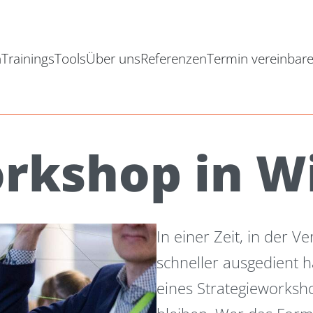
n
Trainings
Tools
Über uns
Referenzen
Termin vereinbar
orkshop in W
In einer Zeit, in der 
schneller ausgedient h
eines Strategieworksho