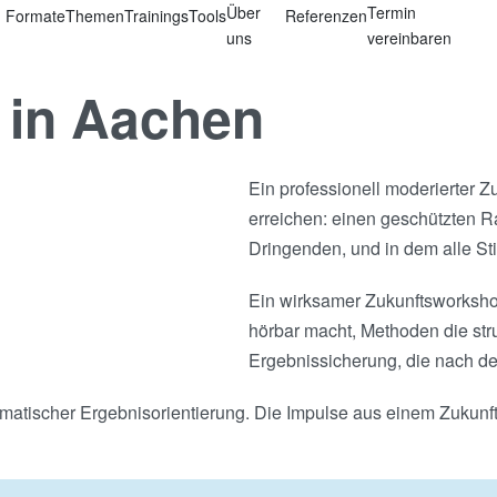
Über
Termin
Formate
Themen
Trainings
Tools
Referenzen
uns
vereinbaren
 in Aachen
Ein professionell moderierter Z
erreichen: einen geschützten 
Dringenden, und in dem alle S
Ein wirksamer Zukunftsworkshop
hörbar macht, Methoden die stru
Ergebnissicherung, die nach d
gmatischer Ergebnisorientierung. Die Impulse aus einem Zukunft