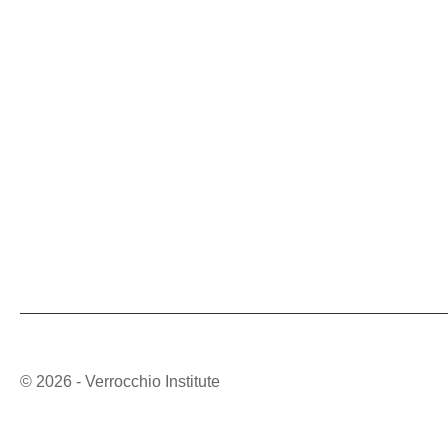
Home
Formate
Kontakt
Themen
Impressum
Trainings
Datenschutz
Tools
AGBs
Über uns
Referenzen
Termin vereinbaren
© 2026 - Verrocchio Institute