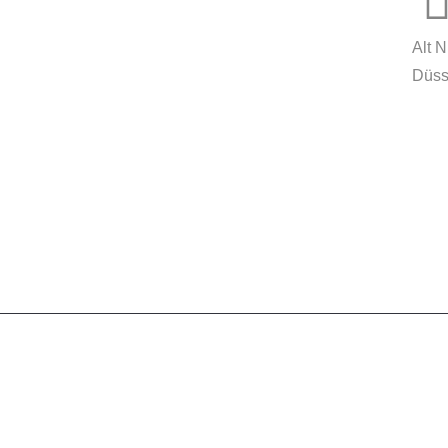
innovationcoach.de
Innovation.Wiki
Alt 
Düss
Workshops in 100 Städten