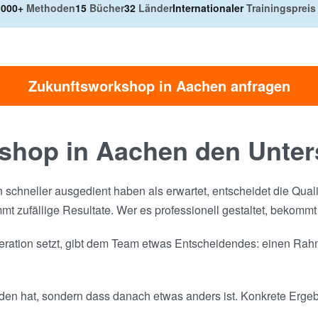
.000+
Methoden
15
Bücher
32
Länder
Internationaler
Trainingspreis
Zukunftsworkshop in Aachen anfragen
shop in Aachen den Unter
n schneller ausgedient haben als erwartet, entscheidet die Qual
t zufällige Resultate. Wer es professionell gestaltet, bekommt
ation setzt, gibt dem Team etwas Entscheidendes: einen Rahmen
den hat, sondern dass danach etwas anders ist. Konkrete Ergebni