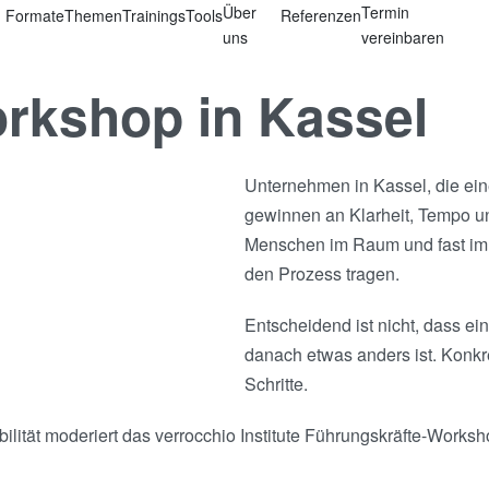
Über
Termin
Formate
Themen
Trainings
Tools
Referenzen
uns
vereinbaren
rkshop in Kassel
Unternehmen in Kassel, die ein
gewinnen an Klarheit, Tempo un
Menschen im Raum und fast imm
den Prozess tragen.
Entscheidend ist nicht, dass e
danach etwas anders ist. Konkre
Schritte.
ilität moderiert das verrocchio Institute Führungskräfte-Worksh