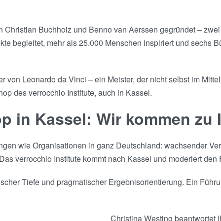
on Christian Buchholz und Benno van Aerssen gegründet – zwei
e begleitet, mehr als 25.000 Menschen inspiriert und sechs Bü
 von Leonardo da Vinci – ein Meister, der nicht selbst im Mitt
op des verrocchio Institute, auch in Kassel.
p in Kassel: Wir kommen zu 
ungen wie Organisationen in ganz Deutschland: wachsender V
 Das verrocchio Institute kommt nach Kassel und moderiert den
scher Tiefe und pragmatischer Ergebnisorientierung. Ein Führun
Christina Westing beantwortet I