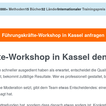
.000+
Methoden
15
Bücher
32
Länder
Internationaler
Trainingspreis
Führungskräfte-Workshop in Kassel anfragen
e-Workshop in Kassel de
n schneller ausgedient haben als erwartet, entscheidet die Qua
t, bekommt zufällige Resultate. Wer es professionell gestaltet
e Moderation setzt, gibt dem Team etwas Entscheidendes: einen
agt hat.
attgefunden hat, sondern dass danach etwas anders ist. Konkret